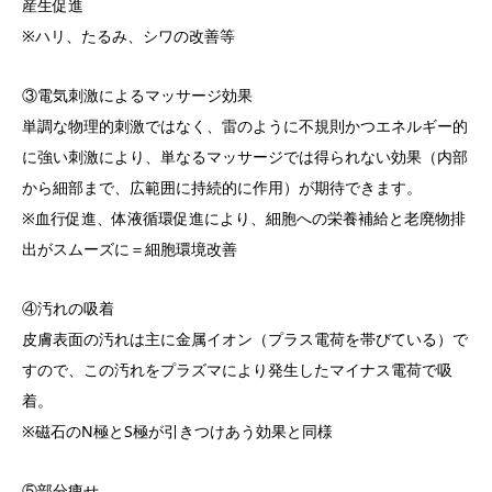
産生促進
※ハリ、たるみ、シワの改善等
③電気刺激によるマッサージ効果
単調な物理的刺激ではなく、雷のように不規則かつエネルギー的
に強い刺激により、単なるマッサージでは得られない効果（内部
から細部まで、広範囲に持続的に作用）が期待できます。
※血行促進、体液循環促進により、細胞への栄養補給と老廃物排
出がスムーズに＝細胞環境改善
④汚れの吸着
皮膚表面の汚れは主に金属イオン（プラス電荷を帯びている）で
すので、この汚れをプラズマにより発生したマイナス電荷で吸
着。
※磁石のN極とS極が引きつけあう効果と同様
⑤部分痩せ